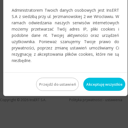
Administratorem Twoich danych osobowych jest InsERT
S.A z siedzibą przy ul. Jerzmanowskiej 2 we Wrocławiu. W
Zapamiętaj mnie na tym urządzeniu
ramach odwiedzania naszych serwisów internetowych
możemy przetwarzać Twój adres IP, pliki cookies i
podobne dane nt. Twojej aktywności oraz urządzeń
użytkownika. Ponieważ szanujemy Twoje prawo do
prywatności, poprzez zmianę ustawień umożliwiamy Ci
rezygnację z akceptowania plików cookies, które nie są
niezbędne.
Jeśli zapomnieli Państwo hasła do swojego konta, prosimy o
skorzystanie z
przypomnienia hasła
.
Przejdź do ustawień
Akceptuję wszystkie
Copyright © 2026
InsERT S.A.
Polityka prywatności
-
ustawienia