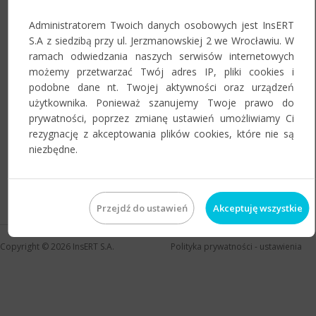
Administratorem Twoich danych osobowych jest InsERT
S.A z siedzibą przy ul. Jerzmanowskiej 2 we Wrocławiu. W
Zapamiętaj mnie na tym urządzeniu
ramach odwiedzania naszych serwisów internetowych
możemy przetwarzać Twój adres IP, pliki cookies i
podobne dane nt. Twojej aktywności oraz urządzeń
użytkownika. Ponieważ szanujemy Twoje prawo do
prywatności, poprzez zmianę ustawień umożliwiamy Ci
rezygnację z akceptowania plików cookies, które nie są
niezbędne.
Jeśli zapomnieli Państwo hasła do swojego konta, prosimy o
skorzystanie z
przypomnienia hasła
.
Przejdź do ustawień
Akceptuję wszystkie
Copyright © 2026
InsERT S.A.
Polityka prywatności
-
ustawienia