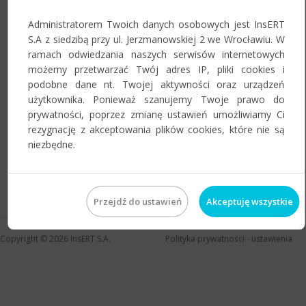
Administratorem Twoich danych osobowych jest InsERT
S.A z siedzibą przy ul. Jerzmanowskiej 2 we Wrocławiu. W
Zapamiętaj mnie na tym urządzeniu
ramach odwiedzania naszych serwisów internetowych
możemy przetwarzać Twój adres IP, pliki cookies i
podobne dane nt. Twojej aktywności oraz urządzeń
użytkownika. Ponieważ szanujemy Twoje prawo do
prywatności, poprzez zmianę ustawień umożliwiamy Ci
rezygnację z akceptowania plików cookies, które nie są
niezbędne.
Jeśli zapomnieli Państwo hasła do swojego konta, prosimy o
skorzystanie z
przypomnienia hasła
.
Przejdź do ustawień
Akceptuję wszystkie
Copyright © 2026
InsERT S.A.
Polityka prywatności
-
ustawienia