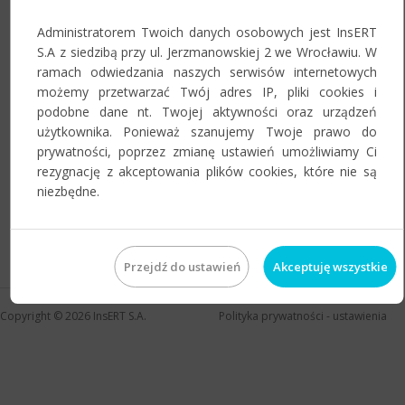
Administratorem Twoich danych osobowych jest InsERT
S.A z siedzibą przy ul. Jerzmanowskiej 2 we Wrocławiu. W
Zapamiętaj mnie na tym urządzeniu
ramach odwiedzania naszych serwisów internetowych
możemy przetwarzać Twój adres IP, pliki cookies i
podobne dane nt. Twojej aktywności oraz urządzeń
użytkownika. Ponieważ szanujemy Twoje prawo do
prywatności, poprzez zmianę ustawień umożliwiamy Ci
rezygnację z akceptowania plików cookies, które nie są
niezbędne.
Jeśli zapomnieli Państwo hasła do swojego konta, prosimy o
skorzystanie z
przypomnienia hasła
.
Przejdź do ustawień
Akceptuję wszystkie
Copyright © 2026
InsERT S.A.
Polityka prywatności
-
ustawienia