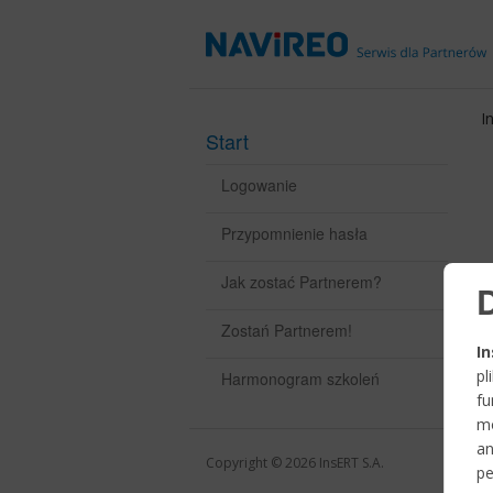
I
Start
Logowanie
Przypomnienie hasła
Jak zostać Partnerem?
Zostań Partnerem!
In
p
Harmonogram szkoleń
fu
mo
a
Copyright © 2026
InsERT S.A.
pe