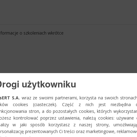
nformacje o szkoleniach wkrótce
Drogi użytkowniku
sERT S.A.
wraz ze swoimi partnerami, korzysta na swoich stronac
lików cookies (ciasteczek). Część z nich jest niezbędna d
nkcjonowania stron, a do pozostałych cookies, których wykorzysta
żesz kontrolować poprzez ustawienia, należą cookies: używane
nalizy w jaki sposób korzystasz z naszej strony, umożliwiają
rsonalizację prezentowanych Ci treści oraz marketingowe, reklamow