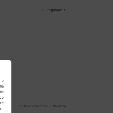
Logowanie
h z
la
nie
 do
ce
Polityka prywatności
-
ustawienia
e.