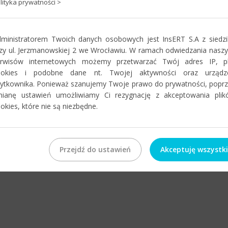
lityka prywatności >
ministratorem Twoich danych osobowych jest InsERT S.A z siedz
zy ul. Jerzmanowskiej 2 we Wrocławiu. W ramach odwiedzania nasz
erwisów internetowych możemy przetwarzać Twój adres IP, pli
ookies i podobne dane nt. Twojej aktywności oraz urządz
ytkownika. Ponieważ szanujemy Twoje prawo do prywatności, popr
mianę ustawień umożliwiamy Ci rezygnację z akceptowania plik
okies, które nie są niezbędne.
Przejdź do ustawień
Akceptuję wszystk