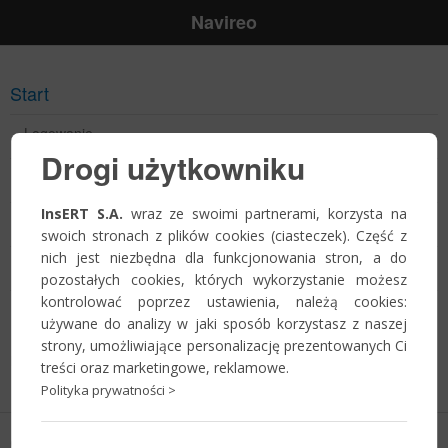
Navireo
Start
Logowanie
Drogi użytkowniku
Przypomnienie hasła
InsERT S.A.
wraz ze swoimi partnerami, korzysta na
Jak zostać Partnerem?
swoich stronach z plików cookies (ciasteczek). Część z
nich jest niezbędna dla funkcjonowania stron, a do
Zostań Partnerem!
pozostałych cookies, których wykorzystanie możesz
kontrolować poprzez ustawienia, należą cookies:
Harmonogram szkoleń
używane do analizy w jaki sposób korzystasz z naszej
strony, umożliwiające personalizację prezentowanych Ci
Informacje o szkoleniach wkrótce
treści oraz marketingowe, reklamowe.
Polityka prywatności >
Copyright © 2026
InsERT S.A.
Polityka prywatności
-
ustawienia