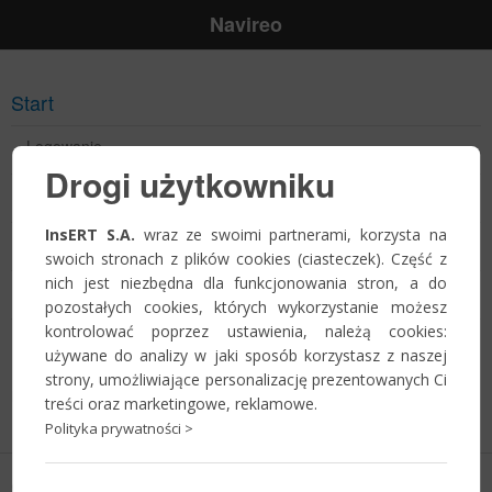
Navireo
Start
Logowanie
Drogi użytkowniku
Przypomnienie hasła
InsERT S.A.
wraz ze swoimi partnerami, korzysta na
Jak zostać Partnerem?
swoich stronach z plików cookies (ciasteczek). Część z
nich jest niezbędna dla funkcjonowania stron, a do
Zostań Partnerem!
pozostałych cookies, których wykorzystanie możesz
kontrolować poprzez ustawienia, należą cookies:
Harmonogram szkoleń
używane do analizy w jaki sposób korzystasz z naszej
strony, umożliwiające personalizację prezentowanych Ci
Informacje o szkoleniach wkrótce
treści oraz marketingowe, reklamowe.
Polityka prywatności >
Copyright © 2026
InsERT S.A.
Polityka prywatności
-
ustawienia