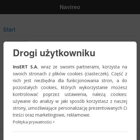
Navireo
Start
Logowanie
Drogi użytkowniku
Przypomnienie hasła
InsERT S.A.
wraz ze swoimi partnerami, korzysta na
Jak zostać Partnerem?
swoich stronach z plików cookies (ciasteczek). Część z
nich jest niezbędna dla funkcjonowania stron, a do
Zostań Partnerem!
pozostałych cookies, których wykorzystanie możesz
kontrolować poprzez ustawienia, należą cookies:
Harmonogram szkoleń
używane do analizy w jaki sposób korzystasz z naszej
strony, umożliwiające personalizację prezentowanych Ci
Informacje o szkoleniach wkrótce
treści oraz marketingowe, reklamowe.
Polityka prywatności >
Copyright © 2026
InsERT S.A.
Polityka prywatności
-
ustawienia