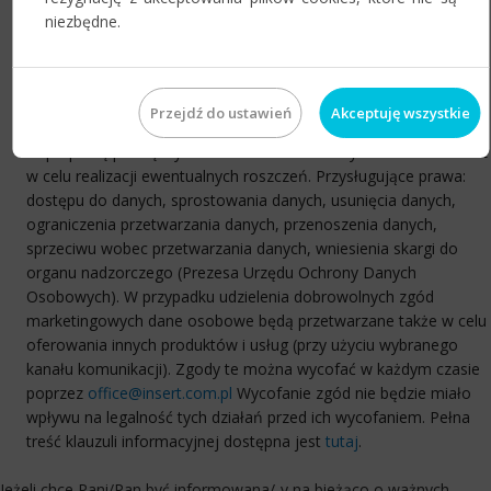
celach przetwarzania danych osobowych. Administratorem
niezbędne.
danych osobowych podanych w zgłoszeniu jest InsERT S.A., z
siedzibą we Wrocławiu, ul. Jerzmanowska 2, 54-519 Wrocław,
zwany dalej Administratorem. Dane osobowe przetwarzane
będą w celu weryfikacji potencjalnych Partnerów Administratora,
Przejdź do ustawień
Akceptuję wszystkie
nadanie im odpowiedniego statusu i uprawnień, umożliwiających
współpracę pomiędzy Administratorem a danym Partnerem oraz
w celu realizacji ewentualnych roszczeń. Przysługujące prawa:
dostępu do danych, sprostowania danych, usunięcia danych,
ograniczenia przetwarzania danych, przenoszenia danych,
sprzeciwu wobec przetwarzania danych, wniesienia skargi do
organu nadzorczego (Prezesa Urzędu Ochrony Danych
Osobowych). W przypadku udzielenia dobrowolnych zgód
marketingowych dane osobowe będą przetwarzane także w celu
oferowania innych produktów i usług (przy użyciu wybranego
kanału komunikacji). Zgody te można wycofać w każdym czasie
poprzez
office@insert.com.pl
Wycofanie zgód nie będzie miało
wpływu na legalność tych działań przed ich wycofaniem. Pełna
treść klauzuli informacyjnej dostępna jest
tutaj
.
Jeżeli chce Pani/Pan być informowana/-y na bieżąco o ważnych