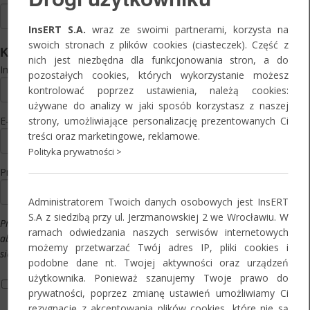
InsERT S.A.
wraz ze swoimi partnerami, korzysta na
swoich stronach z plików cookies (ciasteczek). Część z
Kontakt
nich jest niezbędna dla funkcjonowania stron, a do
Imię i nazwisko:
*
pozostałych cookies, których wykorzystanie możesz
kontrolować poprzez ustawienia, należą cookies:
używane do analizy w jaki sposób korzystasz z naszej
strony, umożliwiające personalizację prezentowanych Ci
E-mail:
*
treści oraz marketingowe, reklamowe.
Polityka prywatności >
Preferowany termin:
*
Administratorem Twoich danych osobowych jest InsERT
S.A z siedzibą przy ul. Jerzmanowskiej 2 we Wrocławiu. W
Prosimy o wypełnienie powyższego pola,
ramach odwiedzania naszych serwisów internetowych
aby naszym pracownikom było łatwiej
możemy przetwarzać Twój adres IP, pliki cookies i
się z Państwem skontaktować.
podobne dane nt. Twojej aktywności oraz urządzeń
użytkownika. Ponieważ szanujemy Twoje prawo do
Informacja o przetwarzaniu danych osobowych*
prywatności, poprzez zmianę ustawień umożliwiamy Ci
Oświadczam, że zapoznałam/-em się z informacją o zasadach i
rezygnację z akceptowania plików cookies, które nie są