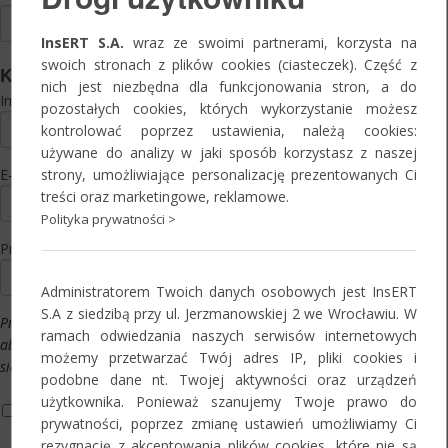
InsERT S.A.
wraz ze swoimi partnerami, korzysta na
swoich stronach z plików cookies (ciasteczek). Część z
Kontakt
nich jest niezbędna dla funkcjonowania stron, a do
Imię i nazwisko:
*
pozostałych cookies, których wykorzystanie możesz
kontrolować poprzez ustawienia, należą cookies:
używane do analizy w jaki sposób korzystasz z naszej
strony, umożliwiające personalizację prezentowanych Ci
E-mail:
*
treści oraz marketingowe, reklamowe.
Polityka prywatności >
Preferowany termin:
*
Administratorem Twoich danych osobowych jest InsERT
S.A z siedzibą przy ul. Jerzmanowskiej 2 we Wrocławiu. W
Prosimy o wypełnienie powyższego pola,
ramach odwiedzania naszych serwisów internetowych
aby naszym pracownikom było łatwiej
możemy przetwarzać Twój adres IP, pliki cookies i
się z Państwem skontaktować.
podobne dane nt. Twojej aktywności oraz urządzeń
użytkownika. Ponieważ szanujemy Twoje prawo do
Informacja o przetwarzaniu danych osobowych*
prywatności, poprzez zmianę ustawień umożliwiamy Ci
Oświadczam, że zapoznałam/-em się z informacją o zasadach i
rezygnację z akceptowania plików cookies, które nie są