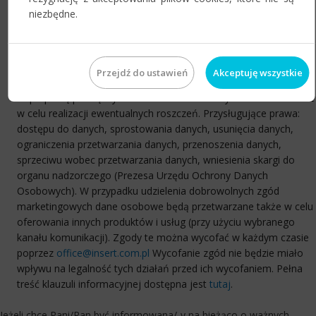
celach przetwarzania danych osobowych. Administratorem
niezbędne.
danych osobowych podanych w zgłoszeniu jest InsERT S.A., z
siedzibą we Wrocławiu, ul. Jerzmanowska 2, 54-519 Wrocław,
zwany dalej Administratorem. Dane osobowe przetwarzane
będą w celu weryfikacji potencjalnych Partnerów Administratora,
Przejdź do ustawień
Akceptuję wszystkie
nadanie im odpowiedniego statusu i uprawnień, umożliwiających
współpracę pomiędzy Administratorem a danym Partnerem oraz
w celu realizacji ewentualnych roszczeń. Przysługujące prawa:
dostępu do danych, sprostowania danych, usunięcia danych,
ograniczenia przetwarzania danych, przenoszenia danych,
sprzeciwu wobec przetwarzania danych, wniesienia skargi do
organu nadzorczego (Prezesa Urzędu Ochrony Danych
Osobowych). W przypadku udzielenia dobrowolnych zgód
marketingowych dane osobowe będą przetwarzane także w celu
oferowania innych produktów i usług (przy użyciu wybranego
kanału komunikacji). Zgody te można wycofać w każdym czasie
poprzez
office@insert.com.pl
Wycofanie zgód nie będzie miało
wpływu na legalność tych działań przed ich wycofaniem. Pełna
treść klauzuli informacyjnej dostępna jest
tutaj
.
Jeżeli chce Pani/Pan być informowana/-y na bieżąco o ważnych