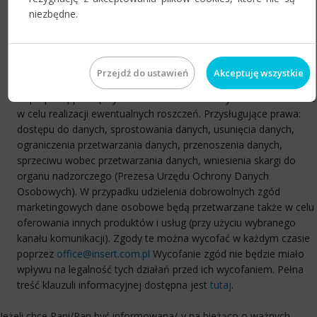
celach przetwarzania danych osobowych. Administratorem
niezbędne.
danych osobowych podanych w zgłoszeniu jest InsERT S.A., z
siedzibą we Wrocławiu, ul. Jerzmanowska 2, 54-519 Wrocław,
zwany dalej Administratorem. Dane osobowe przetwarzane
będą w celu weryfikacji potencjalnych Partnerów Administratora,
Przejdź do ustawień
Akceptuję wszystkie
nadanie im odpowiedniego statusu i uprawnień, umożliwiających
współpracę pomiędzy Administratorem a danym Partnerem oraz
w celu realizacji ewentualnych roszczeń. Przysługujące prawa:
dostępu do danych, sprostowania danych, usunięcia danych,
ograniczenia przetwarzania danych, przenoszenia danych,
sprzeciwu wobec przetwarzania danych, wniesienia skargi do
organu nadzorczego (Prezesa Urzędu Ochrony Danych
Osobowych). W przypadku udzielenia dobrowolnych zgód
marketingowych dane osobowe będą przetwarzane także w celu
oferowania innych produktów i usług (przy użyciu wybranego
kanału komunikacji). Zgody te można wycofać w każdym czasie
poprzez
office@insert.com.pl
Wycofanie zgód nie będzie miało
wpływu na legalność tych działań przed ich wycofaniem. Pełna
treść klauzuli informacyjnej dostępna jest
tutaj
.
Jeżeli chce Pani/Pan być informowana/-y na bieżąco o ważnych