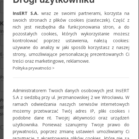
InsERT S.A.
wraz ze swoimi partnerami, korzysta na
swoich stronach z plików cookies (ciasteczek). Część z
Kontakt
nich jest niezbędna dla funkcjonowania stron, a do
Imię i nazwisko:
*
pozostałych cookies, których wykorzystanie możesz
kontrolować poprzez ustawienia, należą cookies:
używane do analizy w jaki sposób korzystasz z naszej
strony, umożliwiające personalizację prezentowanych Ci
E-mail:
*
treści oraz marketingowe, reklamowe.
Polityka prywatności >
Preferowany termin:
*
Administratorem Twoich danych osobowych jest InsERT
S.A z siedzibą przy ul. Jerzmanowskiej 2 we Wrocławiu. W
Prosimy o wypełnienie powyższego pola,
ramach odwiedzania naszych serwisów internetowych
aby naszym pracownikom było łatwiej
możemy przetwarzać Twój adres IP, pliki cookies i
się z Państwem skontaktować.
podobne dane nt. Twojej aktywności oraz urządzeń
użytkownika. Ponieważ szanujemy Twoje prawo do
Informacja o przetwarzaniu danych osobowych*
prywatności, poprzez zmianę ustawień umożliwiamy Ci
Oświadczam, że zapoznałam/-em się z informacją o zasadach i
rezygnację z akceptowania plików cookies, które nie są