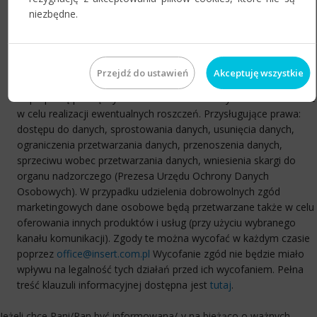
celach przetwarzania danych osobowych. Administratorem
niezbędne.
danych osobowych podanych w zgłoszeniu jest InsERT S.A., z
siedzibą we Wrocławiu, ul. Jerzmanowska 2, 54-519 Wrocław,
zwany dalej Administratorem. Dane osobowe przetwarzane
będą w celu weryfikacji potencjalnych Partnerów Administratora,
Przejdź do ustawień
Akceptuję wszystkie
nadanie im odpowiedniego statusu i uprawnień, umożliwiających
współpracę pomiędzy Administratorem a danym Partnerem oraz
w celu realizacji ewentualnych roszczeń. Przysługujące prawa:
dostępu do danych, sprostowania danych, usunięcia danych,
ograniczenia przetwarzania danych, przenoszenia danych,
sprzeciwu wobec przetwarzania danych, wniesienia skargi do
organu nadzorczego (Prezesa Urzędu Ochrony Danych
Osobowych). W przypadku udzielenia dobrowolnych zgód
marketingowych dane osobowe będą przetwarzane także w celu
oferowania innych produktów i usług (przy użyciu wybranego
kanału komunikacji). Zgody te można wycofać w każdym czasie
poprzez
office@insert.com.pl
Wycofanie zgód nie będzie miało
wpływu na legalność tych działań przed ich wycofaniem. Pełna
treść klauzuli informacyjnej dostępna jest
tutaj
.
Jeżeli chce Pani/Pan być informowana/-y na bieżąco o ważnych