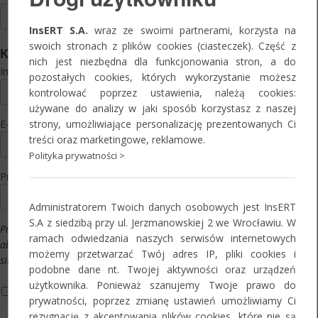
InsERT S.A.
wraz ze swoimi partnerami, korzysta na
swoich stronach z plików cookies (ciasteczek). Część z
Kontakt
nich jest niezbędna dla funkcjonowania stron, a do
Imię i nazwisko:
*
pozostałych cookies, których wykorzystanie możesz
kontrolować poprzez ustawienia, należą cookies:
używane do analizy w jaki sposób korzystasz z naszej
strony, umożliwiające personalizację prezentowanych Ci
E-mail:
*
treści oraz marketingowe, reklamowe.
Polityka prywatności >
Preferowany termin:
*
Administratorem Twoich danych osobowych jest InsERT
S.A z siedzibą przy ul. Jerzmanowskiej 2 we Wrocławiu. W
Prosimy o wypełnienie powyższego pola,
ramach odwiedzania naszych serwisów internetowych
aby naszym pracownikom było łatwiej
możemy przetwarzać Twój adres IP, pliki cookies i
się z Państwem skontaktować.
podobne dane nt. Twojej aktywności oraz urządzeń
użytkownika. Ponieważ szanujemy Twoje prawo do
Informacja o przetwarzaniu danych osobowych*
prywatności, poprzez zmianę ustawień umożliwiamy Ci
Oświadczam, że zapoznałam/-em się z informacją o zasadach i
rezygnację z akceptowania plików cookies, które nie są