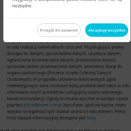
celach przetwarzania danych osobowych. Administratorem
niezbędne.
danych osobowych podanych w zgłoszeniu jest InsERT S.A., z
siedzibą we Wrocławiu, ul. Jerzmanowska 2, 54-519 Wrocław,
zwany dalej Administratorem. Dane osobowe przetwarzane
będą w celu weryfikacji potencjalnych Partnerów Administratora,
Przejdź do ustawień
Akceptuję wszystkie
nadanie im odpowiedniego statusu i uprawnień, umożliwiających
współpracę pomiędzy Administratorem a danym Partnerem oraz
w celu realizacji ewentualnych roszczeń. Przysługujące prawa:
dostępu do danych, sprostowania danych, usunięcia danych,
ograniczenia przetwarzania danych, przenoszenia danych,
sprzeciwu wobec przetwarzania danych, wniesienia skargi do
organu nadzorczego (Prezesa Urzędu Ochrony Danych
Osobowych). W przypadku udzielenia dobrowolnych zgód
marketingowych dane osobowe będą przetwarzane także w celu
oferowania innych produktów i usług (przy użyciu wybranego
kanału komunikacji). Zgody te można wycofać w każdym czasie
poprzez
office@insert.com.pl
Wycofanie zgód nie będzie miało
wpływu na legalność tych działań przed ich wycofaniem. Pełna
treść klauzuli informacyjnej dostępna jest
tutaj
.
Jeżeli chce Pani/Pan być informowana/-y na bieżąco o ważnych