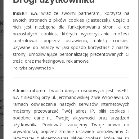
InsERT S.A.
wraz ze swoimi partnerami, korzysta na
swoich stronach z plików cookies (ciasteczek). Część z
Kontakt
nich jest niezbędna dla funkcjonowania stron, a do
Imię i nazwisko:
*
pozostałych cookies, których wykorzystanie możesz
kontrolować poprzez ustawienia, należą cookies:
używane do analizy w jaki sposób korzystasz z naszej
strony, umożliwiające personalizację prezentowanych Ci
E-mail:
*
treści oraz marketingowe, reklamowe.
Polityka prywatności >
Preferowany termin:
*
Administratorem Twoich danych osobowych jest InsERT
S.A z siedzibą przy ul. Jerzmanowskiej 2 we Wrocławiu. W
Prosimy o wypełnienie powyższego pola,
ramach odwiedzania naszych serwisów internetowych
aby naszym pracownikom było łatwiej
możemy przetwarzać Twój adres IP, pliki cookies i
się z Państwem skontaktować.
podobne dane nt. Twojej aktywności oraz urządzeń
użytkownika. Ponieważ szanujemy Twoje prawo do
Informacja o przetwarzaniu danych osobowych*
prywatności, poprzez zmianę ustawień umożliwiamy Ci
Oświadczam, że zapoznałam/-em się z informacją o zasadach i
rezygnację z akceptowania plików cookies, które nie są