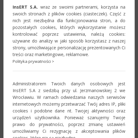
Aktualności
InsERT S.A.
wraz ze swoimi partnerami, korzysta na
swoich stronach z plików cookies (ciasteczek). Część z
nich jest niezbędna dla funkcjonowania stron, a do
Informacje o zmianach w systemie,
pozostałych cookies, których wykorzystanie możesz
istotne komunikaty i przydatne
kontrolować poprzez ustawienia, należą cookies:
materiały dla Partnerów.
używane do analizy w jaki sposób korzystasz z naszej
strony, umożliwiające personalizację prezentowanych Ci
Zobacz
treści oraz marketingowe, reklamowe.
Polityka prywatności >
Forum
Administratorem Twoich danych osobowych jest
Miejsce wymiany uwag, doświadczeń i
InsERT S.A z siedzibą przy ul. Jerzmanowskiej 2 we
innych informacji związanych z
Wrocławiu. W ramach odwiedzania naszych serwisów
systemem Navireo.
internetowych możemy przetwarzać Twój adres IP, pliki
cookies i podobne dane nt. Twojej aktywności oraz
Zobacz
urządzeń użytkownika. Ponieważ szanujemy Twoje
prawo do prywatności, poprzez zmianę ustawień
umożliwiamy Ci rezygnację z akceptowania plików
Szkolenia
cookies, które nie są niezbędne.