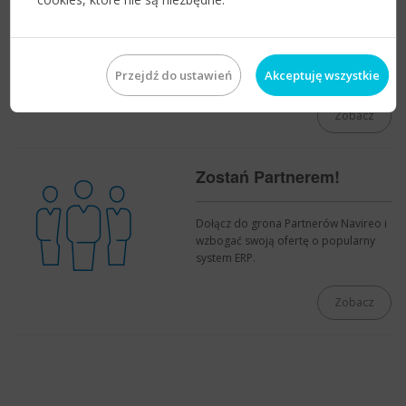
Harmonogram spotkań i wydarzeń
edukacyjnych dla Partnerów Navireo.
Przejdź do ustawień
Akceptuję wszystkie
Zobacz
Zostań Partnerem!
Dołącz do grona Partnerów Navireo i
wzbogać swoją ofertę o popularny
system ERP.
Zobacz