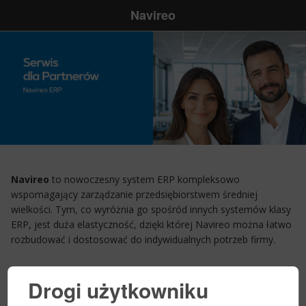
Navireo
Navireo
to nowoczesny system ERP kompleksowo
wspomagający zarządzanie przedsiębiorstwem średniej
wielkości. Tym, co wyróżnia go spośród innych systemów klasy
ERP, jest duża elastyczność, dzięki której Navireo można łatwo
rozbudować i dostosować do indywidualnych potrzeb firmy.
Drogi użytkowniku