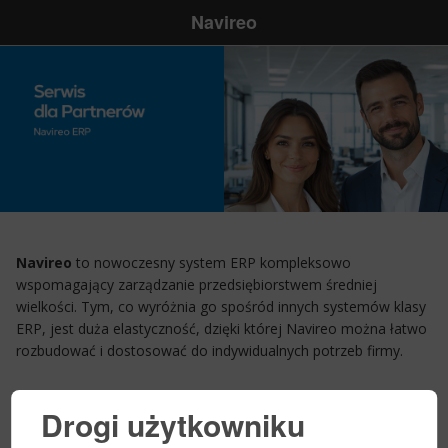
Navireo
Navireo
to nowoczesny system ERP kompleksowo
wspomagający zarządzanie przedsiębiorstwem średniej
wielkości. Tym, co wyróżnia go spośród innych systemów klasy
ERP, jest duża elastyczność, dzięki której Navireo można łatwo
rozbudować i dostosować do indywidualnych potrzeb firmy.
Drogi użytkowniku