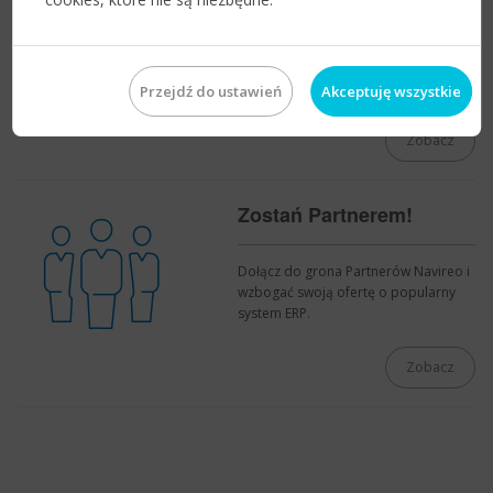
Harmonogram spotkań i wydarzeń
edukacyjnych dla Partnerów Navireo.
Przejdź do ustawień
Akceptuję wszystkie
Zobacz
Zostań Partnerem!
Dołącz do grona Partnerów Navireo i
wzbogać swoją ofertę o popularny
system ERP.
Zobacz