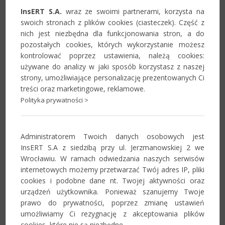
Aktualności
InsERT S.A.
wraz ze swoimi partnerami, korzysta na
swoich stronach z plików cookies (ciasteczek). Część z
nich jest niezbędna dla funkcjonowania stron, a do
Informacje o zmianach w systemie,
pozostałych cookies, których wykorzystanie możesz
istotne komunikaty i przydatne
kontrolować poprzez ustawienia, należą cookies:
materiały dla Partnerów.
używane do analizy w jaki sposób korzystasz z naszej
strony, umożliwiające personalizację prezentowanych Ci
Zobacz
treści oraz marketingowe, reklamowe.
Polityka prywatności >
Forum
Administratorem Twoich danych osobowych jest
Miejsce wymiany uwag, doświadczeń i
InsERT S.A z siedzibą przy ul. Jerzmanowskiej 2 we
innych informacji związanych z
Wrocławiu. W ramach odwiedzania naszych serwisów
systemem Navireo.
internetowych możemy przetwarzać Twój adres IP, pliki
cookies i podobne dane nt. Twojej aktywności oraz
Zobacz
urządzeń użytkownika. Ponieważ szanujemy Twoje
prawo do prywatności, poprzez zmianę ustawień
umożliwiamy Ci rezygnację z akceptowania plików
Szkolenia
cookies, które nie są niezbędne.