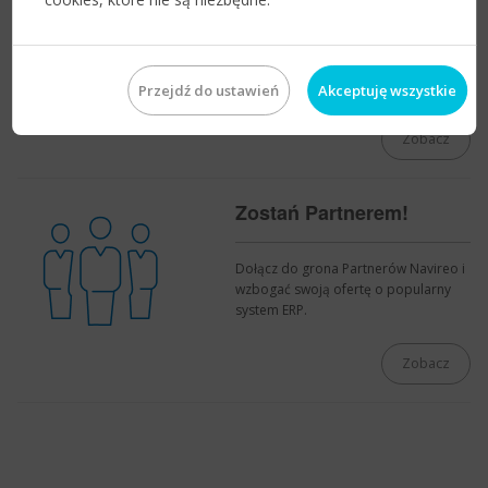
Harmonogram spotkań i wydarzeń
edukacyjnych dla Partnerów Navireo.
Przejdź do ustawień
Akceptuję wszystkie
Zobacz
Zostań Partnerem!
Dołącz do grona Partnerów Navireo i
wzbogać swoją ofertę o popularny
system ERP.
Zobacz