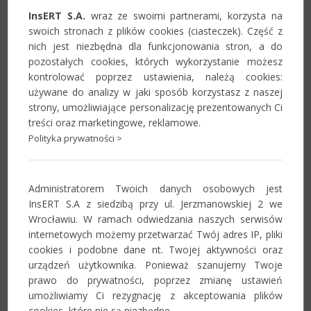
Aktualności
InsERT S.A.
wraz ze swoimi partnerami, korzysta na
swoich stronach z plików cookies (ciasteczek). Część z
nich jest niezbędna dla funkcjonowania stron, a do
Informacje o zmianach w systemie,
pozostałych cookies, których wykorzystanie możesz
istotne komunikaty i przydatne
kontrolować poprzez ustawienia, należą cookies:
materiały dla Partnerów.
używane do analizy w jaki sposób korzystasz z naszej
strony, umożliwiające personalizację prezentowanych Ci
Zobacz
treści oraz marketingowe, reklamowe.
Polityka prywatności >
Forum
Administratorem Twoich danych osobowych jest
Miejsce wymiany uwag, doświadczeń i
InsERT S.A z siedzibą przy ul. Jerzmanowskiej 2 we
innych informacji związanych z
Wrocławiu. W ramach odwiedzania naszych serwisów
systemem Navireo.
internetowych możemy przetwarzać Twój adres IP, pliki
cookies i podobne dane nt. Twojej aktywności oraz
Zobacz
urządzeń użytkownika. Ponieważ szanujemy Twoje
prawo do prywatności, poprzez zmianę ustawień
umożliwiamy Ci rezygnację z akceptowania plików
Szkolenia
cookies, które nie są niezbędne.