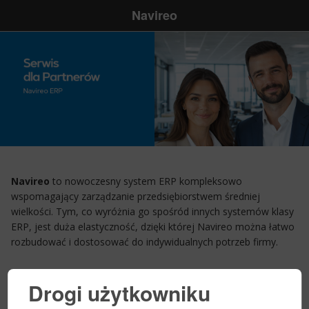
Navireo
Navireo
to nowoczesny system ERP kompleksowo
wspomagający zarządzanie przedsiębiorstwem średniej
wielkości. Tym, co wyróżnia go spośród innych systemów klasy
ERP, jest duża elastyczność, dzięki której Navireo można łatwo
rozbudować i dostosować do indywidualnych potrzeb firmy.
Drogi użytkowniku