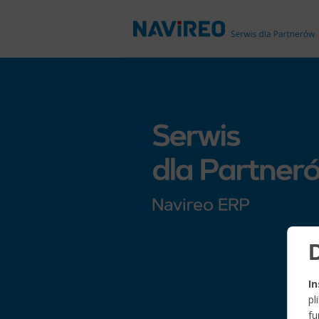
In
p
fu