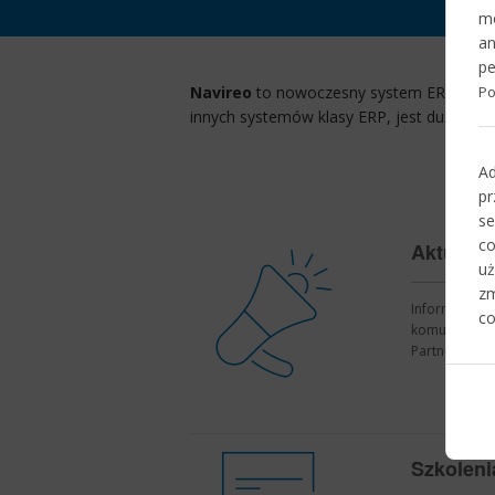
mo
a
pe
Po
Navireo
to nowoczesny system ERP kompl
innych systemów klasy ERP, jest duża ela
Ad
pr
s
c
Aktualno
uż
z
Informacje o 
co
komunikaty i 
Partnerów.
Szkoleni