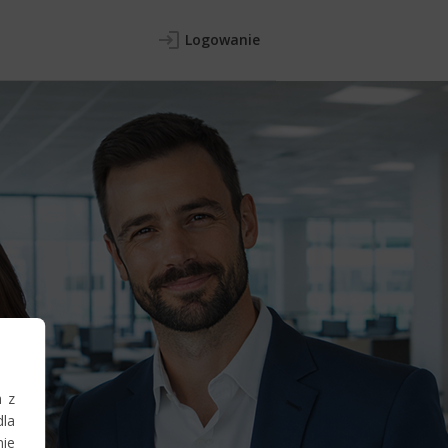
Logowanie
h z
la
nie