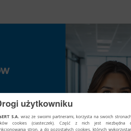
Drogi użytkowniku
sERT S.A.
wraz ze swoimi partnerami, korzysta na swoich stronac
lików cookies (ciasteczek). Część z nich jest niezbędna d
nkcjonowania stron, a do pozostałych cookies, których wykorzysta