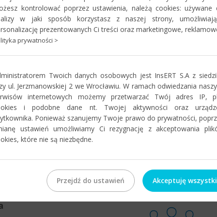
żesz kontrolować poprzez ustawienia, należą cookies: używane
nalizy w jaki sposób korzystasz z naszej strony, umożliwiają
rsonalizację prezentowanych Ci treści oraz marketingowe, reklamow
lityka prywatności >
eksowo wspomagający zarządzanie przedsiębiorstwem średniej wiel
styczność, dzięki której Navireo można łatwo rozbudować i dostosowa
ministratorem Twoich danych osobowych jest InsERT S.A z siedz
zy ul. Jerzmanowskiej 2 we Wrocławiu. W ramach odwiedzania nasz
erwisów internetowych możemy przetwarzać Twój adres IP, pli
ookies i podobne dane nt. Twojej aktywności oraz urządz
ści
ytkownika. Ponieważ szanujemy Twoje prawo do prywatności, popr
mianę ustawień umożliwiamy Ci rezygnację z akceptowania plik
zmianach w systemie, istotne
okies, które nie są niezbędne.
przydatne materiały dla
Zobacz
Przejdź do ustawień
Akceptuję wszystk
a