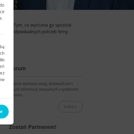
 do
ce
e.
kości. Tym, co wyróżnia go spośród
ć do indywidualnych potrzeb firmy.
ibą
ych
ki
eń
Forum
zez
ów
Miejsce wymiany uwag, doświadczeń i
innych informacji związanych z systemem
Navireo.
Zobacz
ie
Zostań Partnerem!