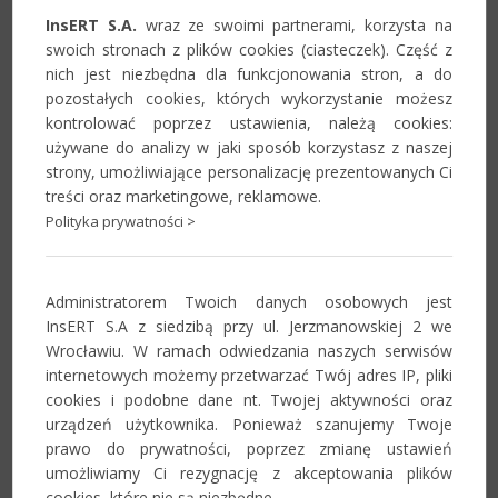
Aktualności
InsERT S.A.
wraz ze swoimi partnerami, korzysta na
swoich stronach z plików cookies (ciasteczek). Część z
nich jest niezbędna dla funkcjonowania stron, a do
Informacje o zmianach w systemie,
pozostałych cookies, których wykorzystanie możesz
istotne komunikaty i przydatne
kontrolować poprzez ustawienia, należą cookies:
materiały dla Partnerów.
używane do analizy w jaki sposób korzystasz z naszej
strony, umożliwiające personalizację prezentowanych Ci
Zobacz
treści oraz marketingowe, reklamowe.
Polityka prywatności >
Forum
Administratorem Twoich danych osobowych jest
Miejsce wymiany uwag, doświadczeń i
InsERT S.A z siedzibą przy ul. Jerzmanowskiej 2 we
innych informacji związanych z
Wrocławiu. W ramach odwiedzania naszych serwisów
systemem Navireo.
internetowych możemy przetwarzać Twój adres IP, pliki
cookies i podobne dane nt. Twojej aktywności oraz
Zobacz
urządzeń użytkownika. Ponieważ szanujemy Twoje
prawo do prywatności, poprzez zmianę ustawień
umożliwiamy Ci rezygnację z akceptowania plików
Szkolenia
cookies, które nie są niezbędne.