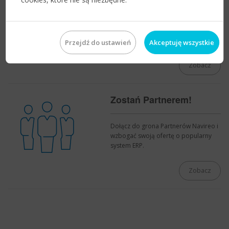
Harmonogram spotkań i wydarzeń
edukacyjnych dla Partnerów Navireo.
Przejdź do ustawień
Akceptuję wszystkie
Zobacz
Zostań Partnerem!
Dołącz do grona Partnerów Navireo i
wzbogać swoją ofertę o popularny
system ERP.
Zobacz