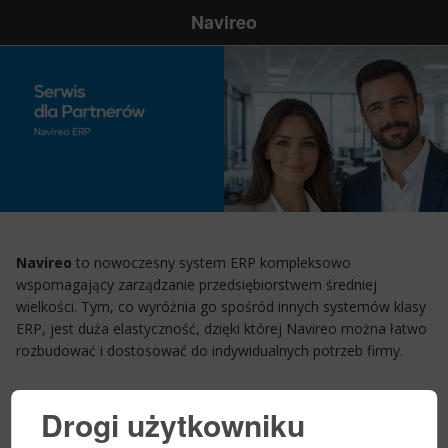
Navireo
Navireo
to nowoczesny system ERP kompleksowo
wspomagający zarządzanie przedsiębiorstwem średniej
wielkości. Tym, co wyróżnia go spośród innych systemów klasy
ERP, jest duża elastyczność, dzięki której Navireo można łatwo
rozbudować i dostosować do indywidualnych potrzeb firmy.
Drogi użytkowniku